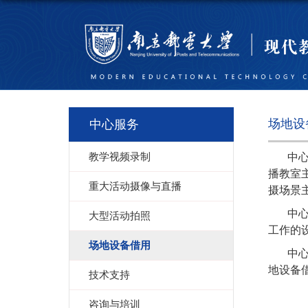
场地设
中心服务
教学视频录制
中
播教室
重大活动摄像与直播
摄场景
中
大型活动拍照
工作的
场地设备借用
中
地设备
技术支持
咨询与培训